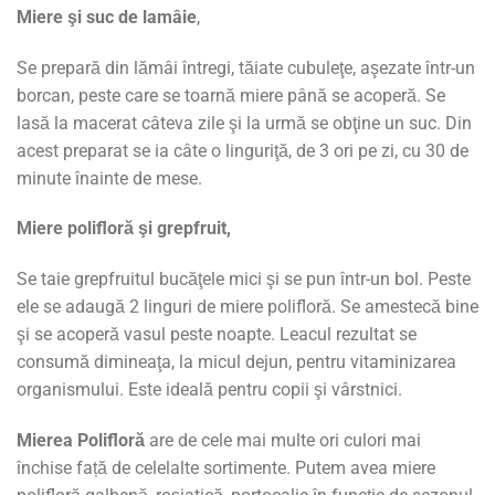
Miere şi suc de lam
âi
e
,
Se prepară din lămâi întregi, tăiate cubuleţe, aşezate într-un
borcan, peste care se toarnă miere până se acoperă. Se
lasă la macerat câteva zile şi la urmă se obţine un suc. Din
acest preparat se ia câte o linguriţă, de 3 ori pe zi, cu 30 de
minute înainte de mese.
Miere polifloră şi grepfruit,
Se taie grepfruitul bucăţele mici şi se pun într-un bol. Peste
ele se adaugă 2 linguri de miere polifloră. Se amestecă bine
şi se acoperă vasul peste noapte. Leacul rezultat se
consumă dimineaţa, la micul dejun, pentru vitaminizarea
organismului. Este ideală pentru copii şi vârstnici.
Mierea Polifloră
are de cele mai multe ori culori mai
închise față de celelalte sortimente. Putem avea miere