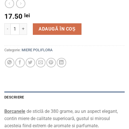
17.50
lei
Cantitate Borcan miere poliflora Regina Stupului 380g.
ADAUGĂ ÎN COȘ
Categorie:
MIERE POLIFLORA
DESCRIERE
Borcanele
de sticlă de 380 grame, au un aspect elegant,
contin miere de calitate superioară, gustul si mirosul
acesteia fiind extrem de aromate si parfumate
.