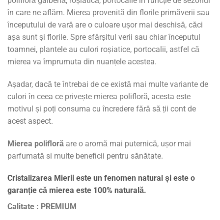
polifloră galbenă, roșiatică, portocalie în funcție de sezonul
în care ne aflăm. Mierea provenită din florile primăverii sau
începutului de vară are o culoare ușor mai deschisă, căci
așa sunt și florile. Spre sfârșitul verii sau chiar începutul
toamnei, plantele au culori roșiatice, portocalii, astfel că
mierea va împrumuta din nuanțele acestea.
Așadar, dacă te întrebai de ce există mai multe variante de
culori în ceea ce privește mierea polifloră, acesta este
motivul și poți consuma cu încredere fără să ții cont de
acest aspect.
Mierea polifloră
are o aromă mai puternică, ușor mai
parfumată si multe beneficii pentru sănătate.
Cristalizarea Mierii este un fenomen natural și este o
garanție că mierea este 100% naturală.
Calitate : PREMIUM