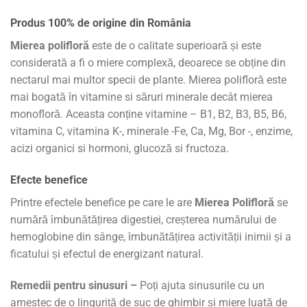
Produs 100% de origine din România
Mierea polifloră
este de o calitate superioară și este
considerată a fi o miere complexă, deoarece se obține din
nectarul mai multor specii de plante. Mierea polifloră este
mai bogată în vitamine si săruri minerale decât mierea
monofloră. Aceasta conține vitamine – B1, B2, B3, B5, B6,
vitamina C, vitamina K-, minerale -Fe, Ca, Mg, Bor -, enzime,
acizi organici si hormoni, glucoză si fructoza.
Efecte benefice
Printre efectele benefice pe care le are
Mierea Polifloră
se
numără îmbunătățirea digestiei, creșterea numărului de
hemoglobine din sânge, îmbunătățirea activității inimii și a
ficatului și efectul de energizant natural.
Remedii pentru sinusuri –
Poți ajuta sinusurile cu un
amestec de o linguriță de suc de ghimbir și miere luată de