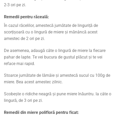
2-3 ori pe zi.
Remedii pentru răceală:
În cazul răcelilor, amestecă jumătate de linguriță de
scorțișoară cu o lingură de miere și mănâncă acest
amestec de 2 ori pe zi.
De asemenea, adaugă câte o lingură de miere la fiecare
pahar de lapte. Te vei bucura de gustul plăcut și te vei
reface mai rapid.
Stoarce jumătate de lămâie și amestecă sucul cu 100g de
miere. Bea acest amestec zilnic.
Scobește o ridiche neagră și pune miere înăuntru. Ia câte o
lingură, de 3 ori pe zi.
Remedii din miere polifloră pentru ficat: