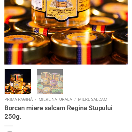
PRIMA PAGINĂ
/
MIERE NATURALA
/
MIERE SALCAM
Borcan miere salcam Regina Stupului
250g.