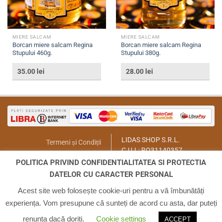
MIERE SALCAM
MIERE SALCAM
Borcan miere salcam Regina
Borcan miere salcam Regina
Stupului 460g.
Stupului 380g.
35.00
lei
28.00
lei
LIDAS SHOP S.R.L.
Termeni și Condiții
C.U.I.: RO31140357
Politica de Returnare
București, Sector 1, Str. Lt.Col.
POLITICA PRIVIND CONFIDENTIALITATEA SI PROTECTIA
Contact
Paul Ionescu, Nr.12
DATELOR CU CARACTER PERSONAL
Email:
lidasmag@yahoo.com
ANPC
Telefon:
0723.155.966
Acest site web folosește cookie-uri pentru a vă îmbunătăți
experiența. Vom presupune că sunteți de acord cu asta, dar puteți
ACASA
INFO
CONTUL MEU
COS
CONTACT
renunța dacă doriți.
Cookie settings
ACCEPT