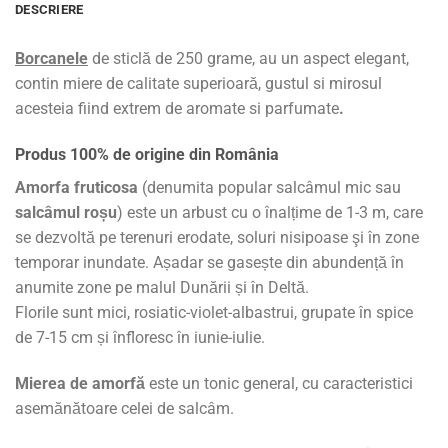
DESCRIERE
Borcanele
de sticlă de 250 grame, au un aspect elegant,
contin miere de calitate superioară, gustul si mirosul
acesteia fiind extrem de aromate si parfumate
.
Produs 100% de origine din România
Amorfa fruticosa
(denumita popular salcâmul mic sau
salcâmul roșu
) este un arbust cu o înalțime de 1-3 m, care
se dezvoltă pe terenuri erodate, soluri nisipoase şi în zone
temporar inundate. Așadar se gasește din abundență în
anumite zone pe malul Dunării și în Deltă.
Florile sunt mici, rosiatic-violet-albastrui, grupate în spice
de 7-15 cm și înfloresc în iunie-iulie.
Mierea de amorfă
este un tonic general, cu caracteristici
asemănătoare celei de salcâm.