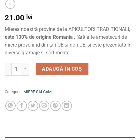
21.00
lei
Mierea noastră provine de la APICULTORI TRADITIONALI,
este 100% de origine România
, fără alte amestecuri de
miere provenind din țări UE și non UE, și este prezentată în
diverse gramaje și sortimente.
Cantitate Borcan miere salcam Regina Stupului 250g.
ADAUGĂ ÎN COȘ
Categorie:
MIERE SALCAM