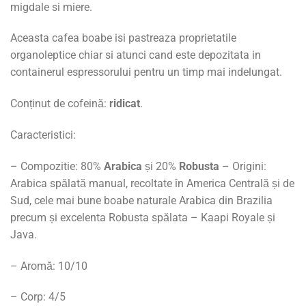
migdale si m
iere.
Aceasta cafea boabe isi pastreaza proprietatile
organoleptice chiar si atunci cand este depozitata in
containerul espressorului pentru un timp mai indelungat.
Conținut de cofeină:
ridicat
.
Caracteristici:
– Compozitie: 80%
Arabica
și 20%
Robusta
– Origini:
Arabica spălată manual, recoltate în America Centrală și de
Sud, cele mai bune boabe naturale Arabica din Brazilia
precum și excelenta Robusta spălata – Kaapi Royale și
Java.
– Aromă: 10/10
– Corp: 4/5