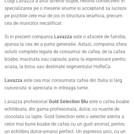
Luigi Lavazza a avut diferite slujbe, nefiind consecvent in
specializarea pe o meserie anume si acceptand sa lucreze
pe pozitiile cele mai de jos in structura ierarhica, precum
cea de muncitor necalificat.
Si in prezent compania
Lavazza
este o afacere de familie,
ajunsa la cea de a patra generatie. Astazi, compania ofera
solutii complete legate de consumul de cafea, de la cafea
boabe, macinata sau capsule, pana la espressoare pentru
acasa, la birou sau destinate segmentului HoReCa.
Lavazza
este cea mai consumata cafea din Italia si larg
cunoscuta si apreciata in intreaga lume.
Lavazza profesional
Gold Selection
Blu
este o cafea boabe
echilibrata, din gama profesionala, dulce, cu nuante de
ciocolata cu lapte. Gold Selection este o selectie atenta a
celor mai bune boabe de cafea cu un gust aromat, pentru
un echilibru dulce-amarui perfect. Un espresso unic, cu un