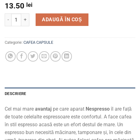
13.50
lei
Cantitate Capsule Octal Gimoka Espresso Soave Decaffeina
ADAUGĂ ÎN COȘ
Categorie:
CAFEA CAPSULE
DESCRIERE
Cel mai mare
avantaj
pe care aparat
Nespresso
îl are față
de toate celelalte espressoare este confortul. A face cafea
în stil espresso acasă este un efort destul de mare. Un
espresso bun necesită măcinare, tamponare și, în cele din