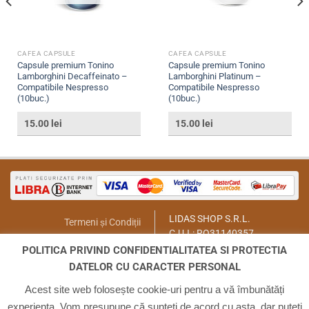
CAFEA CAPSULE
CAFEA CAPSULE
Capsule premium Tonino
Capsule premium Tonino
Lamborghini Decaffeinato –
Lamborghini Platinum –
Compatibile Nespresso
Compatibile Nespresso
(10buc.)
(10buc.)
15.00
lei
15.00
lei
LIDAS SHOP S.R.L.
Termeni și Condiții
C.U.I.: RO31140357
Politica de Returnare
București, Sector 1, Str. Lt.Col.
POLITICA PRIVIND CONFIDENTIALITATEA SI PROTECTIA
Contact
Paul Ionescu, Nr.12
DATELOR CU CARACTER PERSONAL
Email:
lidasmag@yahoo.com
ANPC
Telefon:
0723.155.966
Acest site web folosește cookie-uri pentru a vă îmbunătăți
experiența. Vom presupune că sunteți de acord cu asta, dar puteți