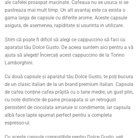
ale cafelei proaspat macinate. Cafeaua nu se usuca si se
pastreaza mai mult timp. Un alt avantaj este ca exista o
gama larga de capsule cu diferite arome. Aceste capsule
asigura, de asemenea, rapiditate si usurinta in utilizare.
Știm că poate fi dificil să alegi ce cappuccino să faci cu
aparatul tău Dolce Gusto. De aceea suntem aici pentru a vă
ajuta să alegeți! Încercați acest cappuccino de la Torino
Lamborghini.
Cu două capsule și aparatul tău Dolce Gusto, te poți bucura
de un clasic italian de la un brand premium italian. Capsula
de cafea conține cafea prăjită cu o tarie medie, un gust plin,
cu note distincte de paine proaspata si un retrogust
persistent de ciocolata amaruie si condimente, iar capsula
albă face lapte spumat perfect pentru a completa
espresso-ul.
Cu aceste capsule compatibile pentru Dolce Gusto, veți