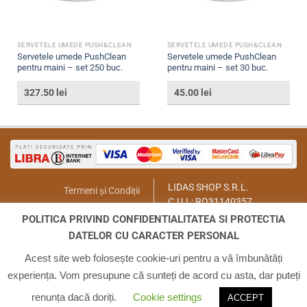
SERVETELE UMEDE PUSH&CLEAN
SERVETELE UMEDE PUSH&CLEAN
Servetele umede PushClean
Servetele umede PushClean
pentru maini – set 250 buc.
pentru maini – set 30 buc.
327.50
lei
45.00
lei
LIDAS SHOP S.R.L.
Termeni și Condiții
C.U.I.: RO31140357
Politica de Returnare
București, Sector 1, Str. Lt.Col.
POLITICA PRIVIND CONFIDENTIALITATEA SI PROTECTIA
Contact
Paul Ionescu, Nr.12
DATELOR CU CARACTER PERSONAL
Email:
lidasmag@yahoo.com
ANPC
Telefon:
0723.155.966
Acest site web folosește cookie-uri pentru a vă îmbunătăți
experiența. Vom presupune că sunteți de acord cu asta, dar puteți
ACASA
INFO
CONTUL MEU
COS
CONTACT
renunța dacă doriți.
Cookie settings
ACCEPT
Copyright 2026 ©
Cafeaoctal