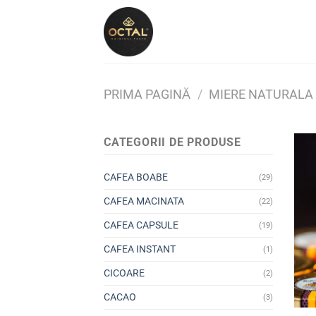
Skip
to
content
PRIMA PAGINĂ
/
MIERE NATURALA
CATEGORII DE PRODUSE
CAFEA BOABE
(29)
CAFEA MACINATA
(22)
CAFEA CAPSULE
(19)
CAFEA INSTANT
(1)
CICOARE
(2)
CACAO
(3)