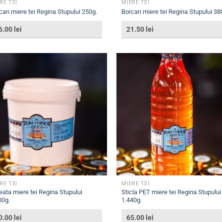
RE TEI
MIERE TEI
can miere tei Regina Stupului 250g.
Borcan miere tei Regina Stupului 38
6.00
lei
21.50
lei
RE TEI
MIERE TEI
eata miere tei Regina Stupului
Sticla PET miere tei Regina Stupului
00g.
1.440g.
0.00
lei
65.00
lei