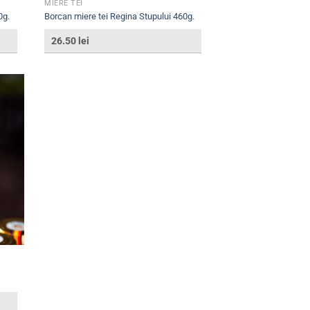
MIERE TEI
0g.
Borcan miere tei Regina Stupului 460g.
26.50
lei