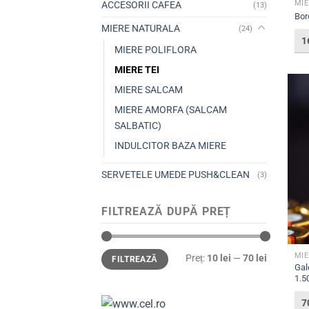
MIE
ACCESORII CAFEA
(13)
Bor
MIERE NATURALA
(24)
1
MIERE POLIFLORA
MIERE TEI
MIERE SALCAM
MIERE AMORFA (SALCAM
SALBATIC)
INDULCITOR BAZA MIERE
SERVETELE UMEDE PUSH&CLEAN
(3)
FILTREAZĂ DUPĂ PREȚ
Preț
Preț
MIE
Preț:
10 lei
—
70 lei
FILTREAZĂ
minim
maxim
Gal
1.5
7