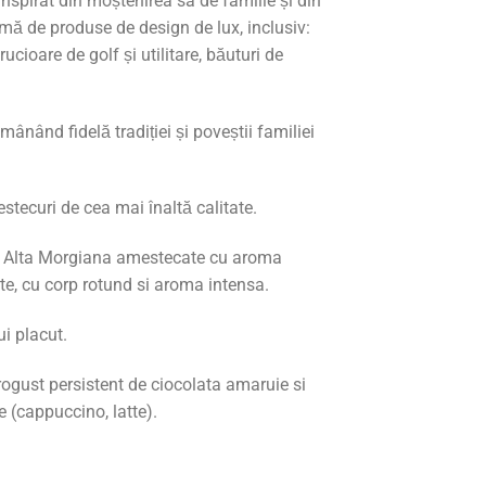
inspirat din moștenirea sa de familie și din
mă de produse de design de lux, inclusiv:
ucioare de golf și utilitare, băuturi de
mânând fidelă tradiției și poveștii familiei
estecuri de cea mai înaltă calitate.
ea Alta Morgiana amestecate cu aroma
te, cu corp rotund si aroma intensa.
ui placut.
rogust persistent de ciocolata amaruie si
 (cappuccino, latte).