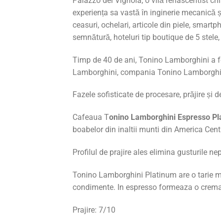
Palazzo del Vignola, o vilă renascentist ch
experiența sa vastă în inginerie mecanică ș
ceasuri, ochelari, articole din piele, smartp
semnătură, hoteluri tip boutique de 5 stele,
Timp de 40 de ani, Tonino Lamborghini a fos
Lamborghini, compania Tonino Lamborghini î
Fazele sofisticate de procesare, prăjire și 
Cafeaua T
onino Lamborghini Espresso Pl
boabelor din inaltii munti din America Cent
Profilul de prajire ales elimina gusturile nep
Tonino Lamborghini Platinum are o tarie med
condimente. In espresso formeaza o crema de
Prajire: 7/10