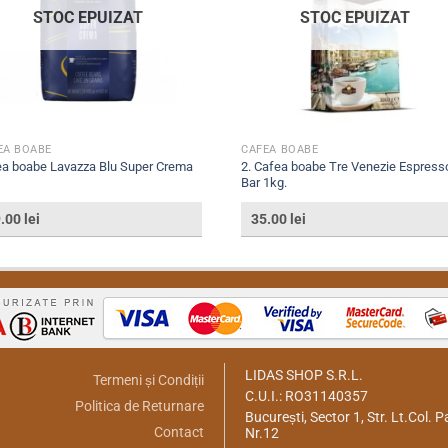
STOC EPUIZAT
STOC EPUIZAT
EA BOABE
CAFEA BOABE
a boabe Lavazza Blu Super Crema
2. Cafea boabe Tre Venezie Espress
Bar 1kg.
9.00
lei
35.00
lei
LIDAS SHOP S.R.L.
Termeni și Condiții
C.U.I.: RO31140357
Politica de Returnare
București, Sector 1, Str. Lt.Col. P
Contact
Nr.12