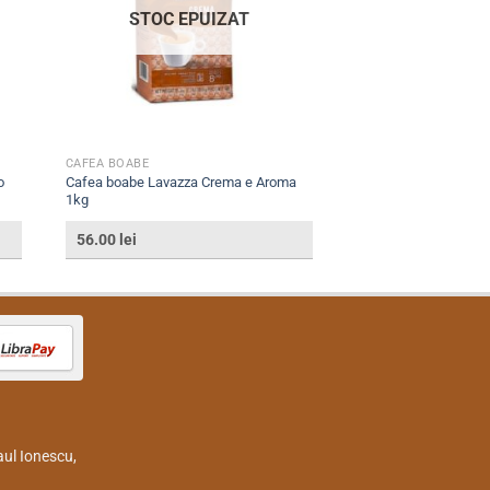
STOC EPUIZAT
CAFEA BOABE
o
Cafea boabe Lavazza Crema e Aroma
1kg
56.00
lei
aul Ionescu,