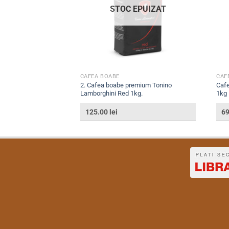
EPUIZAT
STOC EPUIZAT
CAFEA BOABE
CAF
za Expert Crema
2. Cafea boabe premium Tonino
Cafe
Lamborghini Red 1kg.
1kg
125.00
lei
6