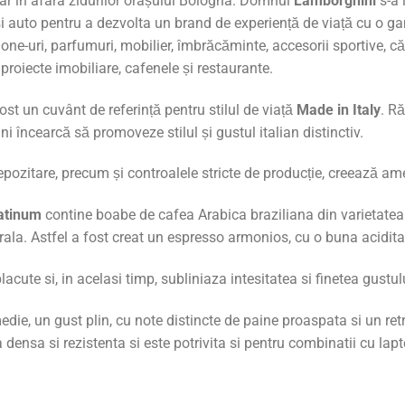
iar în afara zidurilor orașului Bologna. Domnul
Lamborghini
s-a 
i auto pentru a dezvolta un brand de experiență de viață cu o ga
hone-uri, parfumuri, mobilier, îmbrăcăminte, accesorii sportive, căr
 proiecte imobiliare, cafenele și restaurante.
t un cuvânt de referință pentru stilul de viață
Made in Italy
. Ră
ncearcă să promoveze stilul și gustul italian distinctiv.
depozitare, precum și controalele stricte de producție, creează am
atinum
contine boabe de cafea Arabica braziliana din varietat
rala. Astfel a fost creat un espresso armonios, cu o buna acidita
lacute si, in acelasi timp, subliniaza intesitatea si finetea gustul
ie, un gust plin, cu note distincte de paine proaspata si un ret
nsa si rezistenta si este potrivita si pentru combinatii cu lapte