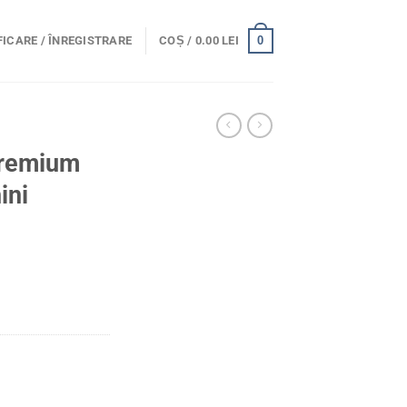
0
ICARE / ÎNREGISTRARE
COȘ /
0.00
LEI
premium
ini